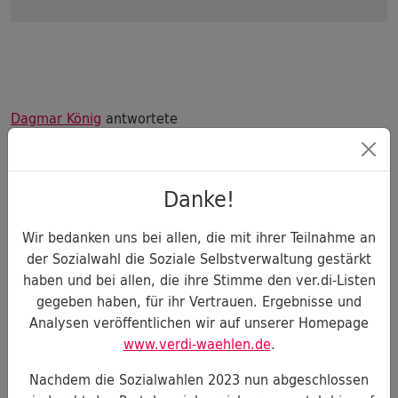
Dagmar König
antwortete
Sehr geehrter Fragesteller:
Danke!
Politiker*innen unterschiedlicher Parteien halten einen
Wir bedanken uns bei allen, die mit ihrer Teilnahme an
späteren Renteneintritt angesichts der gestiegenen
der Sozialwahl die Soziale Selbstverwaltung gestärkt
Lebenserwartung und der demographischen Entwicklung
haben und bei allen, die ihre Stimme den ver.di-Listen
für zwingend geboten.
gegeben haben, für ihr Vertrauen. Ergebnisse und
Analysen veröffentlichen wir auf unserer Homepage
www.verdi-waehlen.de
.
ver.di dagegen setzt sich seit langem nachdrücklich dafür
ein, nicht nur auf eine Heraufsetzung des Rentenalters zu
Nachdem die Sozialwahlen 2023 nun abgeschlossen
verzichten (die vielfach diskutiert wird), sondern das