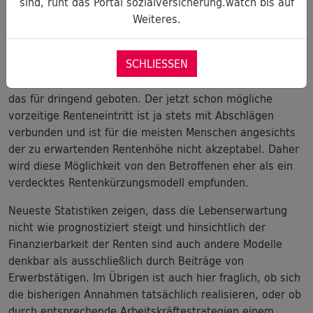
sind, ruht das Portal sozialversicherung.watch bis auf
Regelrenteneintrittsalter auch wieder abzusenken.
Weiteres.
Angesichts der vielen Erwerbstätigen, die aufgrund
physischer oder psychischer beruflicher Belastungen das
SCHLIESSEN
Regelrenteneintrittsalter nicht erreichen, sondern
vorzeitig aus dem Erwerbsleben ausscheiden, halten wir
das für dringend geboten. Der jetzt schon mögliche
vorzeitige Renteneintritt ist ja stets mit Abschlägen
verbunden und ist für die meisten Menschen angesichts
der zu erwartenden Rentenhöhe nicht akzeptabel. Daher
wird diese Möglichkeit von den Betroffenen eher als ein
verdecktes Rentenkürzungsmodell empfunden.
Neueste Statistiken zeigen, dass die Lebenserwartung
nicht wie prognostiziert steigt und hinsichtlich der
Finanzierbarkeit der Renten sind auch andere Modelle
denkbar als ausschließlich durch Beiträge von
Erwerbstätigen. Im Übrigen ist auch hier fraglich, ob sich
die bisherigen Annahmen tatsächlich realisieren, oder ob
durch entsprechende Arbeitskräftestrategien einem