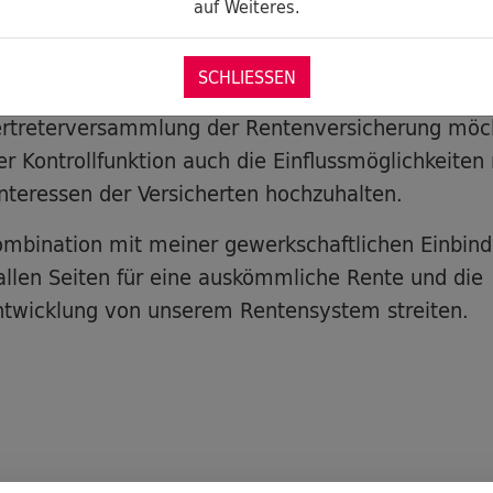
licher Versichertenberater zu werden und nutze 
auf Weiteres.
legenheit um über das Thema zu informieren. Dab
re ich gerne über Änderungsvorstellungen.
SCHLIESSEN
Vertreterversammlung der Rentenversicherung möc
r Kontrollfunktion auch die Einflussmöglichkeiten
nteressen der Versicherten hochzuhalten.
ombination mit meiner gewerkschaftlichen Einbind
allen Seiten für eine auskömmliche Rente und die
ntwicklung von unserem Rentensystem streiten.