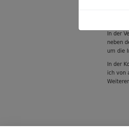
ehrenamt
jede Ge
diskutie
In der 
neben de
um die I
In der K
ich von 
Weitere