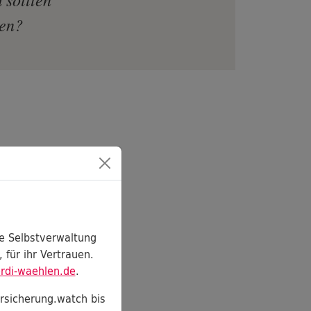
len?
ch
ie
gen zur
le Selbstverwaltung
 für ihr Vertrauen.
rdi-waehlen.de
.
habe ich
g
rsicherung.watch bis