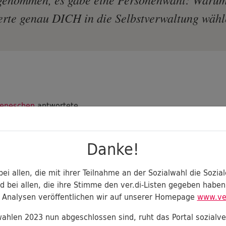
erte genau DICH in die Selbstverwaltung wäh
Geneschen
antwortete
mal finde ich die Frage sehr gut. Darauf antworte i
as Thema Altersversorgung ist schon länger mein
Danke!
ferd. Auf der einen Seite kümmere ich mich um d
iche Altersversorgung. Die letzten Tarifverhandlun
ei allen, die mit ihrer Teilnahme an der Sozialwahl die Sozia
tersversorgung der Telekom habe ich in der ver.di
 bei allen, die ihre Stimme den ver.di-Listen gegeben haben,
 Analysen veröffentlichen wir auf unserer Homepage
www.ve
ungskommission begleitet. Auf der anderen Seite 
eit erklärt, bei der Deutschen Rentenversicherun
ahlen 2023 nun abgeschlossen sind, ruht das Portal sozialve