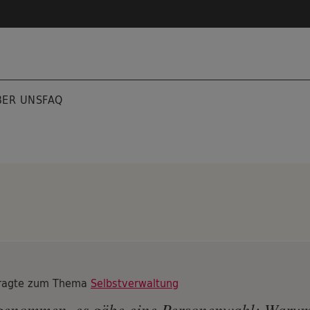
BER UNS
FAQ
fragte zum Thema
Selbstverwaltung
enommen, es gäbe eine Personenwahl: Warum 