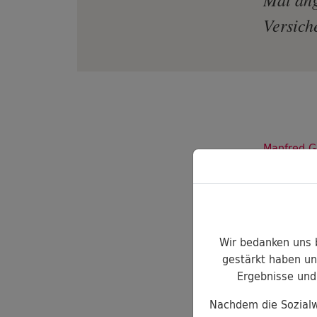
Versich
Manfred 
Erst ein
gerne. D
Steckenp
betriebl
Wir bedanken uns b
betr. Al
gestärkt haben und
Ergebnisse und
Verhandl
mich ber
Nachdem die Sozialw