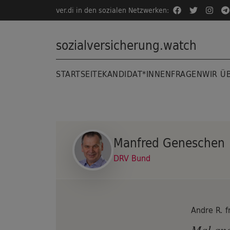
Direkt zum Inhalt
ver.di in den sozialen Netzwerken:
sozialversicherung.watch
STARTSEITE
KANDIDAT*INNEN
FRAGEN
WIR Ü
Manfred Geneschen
DRV Bund
Andre R. 
Mal ang