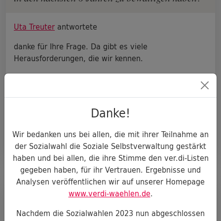
Uta Treuter
antwortete
danke für Ihre Frage. Da gibt es viele
Herausforderungen, die wir kennen.
Das sind zum Beispiel, viele neue Versicherte zu
gewinnen und die BARMER weiterhin als attraktive,
versichertennahe Kasse zu ...
Danke!
Wir bedanken uns bei allen, die mit ihrer Teilnahme an
DETAILS ANZEIGEN
der Sozialwahl die Soziale Selbstverwaltung gestärkt
haben und bei allen, die ihre Stimme den ver.di-Listen
gegeben haben, für ihr Vertrauen. Ergebnisse und
Analysen veröffentlichen wir auf unserer Homepage
Andrea W. fragte
www.verdi-waehlen.de
.
Was wollen Sie tun, damit die GKV Versicherten
Nachdem die Sozialwahlen 2023 nun abgeschlossen
schneller Termine in einer fachärztlichen Praxis