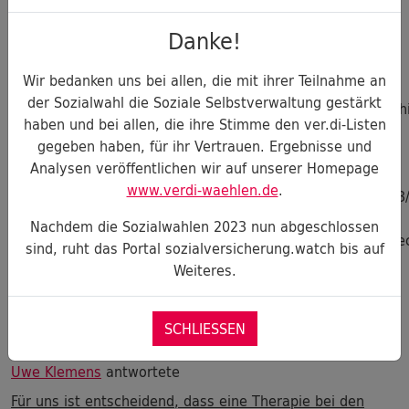
Unwirksamkeit, soweit wissenschaftlich machbar)
Danke!
werden weiterhin Beitragsgelder für Homöopathie,
Antroposophie und ähnliches ausgegeben. Werden
Wir bedanken uns bei allen, die mit ihrer Teilnahme an
Sie sich dagegen einsetzen? Quellen:
der Sozialwahl die Soziale Selbstverwaltung gestärkt
https://www.quarks.de/gesundheit/medizin/homoeopath
haben und bei allen, die ihre Stimme den ver.di-Listen
wissenschaftlich-nicht-nachvollziehbar/
gegeben haben, für ihr Vertrauen. Ergebnisse und
https://www.spektrum.de/news/denkfehler-der-
Analysen veröffentlichen wir auf unserer Homepage
homoeopathie/1499429
www.verdi-waehlen.de
.
https://www.ncbi.nlm.nih.gov/pmc/articles/PMC6399603
https://www.nhs.uk/conditions/homeopathy/
Nachdem die Sozialwahlen 2023 nun abgeschlossen
https://publications.parliament.uk/pa/cm200910/cmsel
sind, ruht das Portal sozialversicherung.watch bis auf
Weiteres.
SCHLIESSEN
Uwe Klemens
antwortete
Für uns ist entscheidend, dass eine Therapie bei den