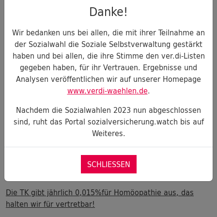
Die Therapiefreiheit ist ein hohes Gut, das
Danke!
geschützt werden muss. Doch wenn es darum
geht, welche Kosten durch die Solidargemeinschaft
Wir bedanken uns bei allen, die mit ihrer Teilnahme an
getragen werden, kann es nur eine Antwort geben:
der Sozialwahl die Soziale Selbstverwaltung gestärkt
Die Therapie muss wissenschaftlichen Standards
haben und bei allen, die ihre Stimme den ver.di-Listen
entsprechen. Alles andere ist unfair – und
gegeben haben, für ihr Vertrauen. Ergebnisse und
unverantwortlich! Denn die Kostenübernahme ist
Analysen veröffentlichen wir auf unserer Homepage
eine Legitimation für fragwürdige oder gar
www.verdi-waehlen.de
.
betrügerische Therapieformen aus dem Gebiet der
sog. Alternativmedizin.
Nachdem die Sozialwahlen 2023 nun abgeschlossen
sind, ruht das Portal sozialversicherung.watch bis auf
Weiteres.
SCHLIESSEN
Uwe Klemens
antwortete
Die TK gibt jährlich 0,015%für Homöopathie aus, das
halten wir für vertretbar!