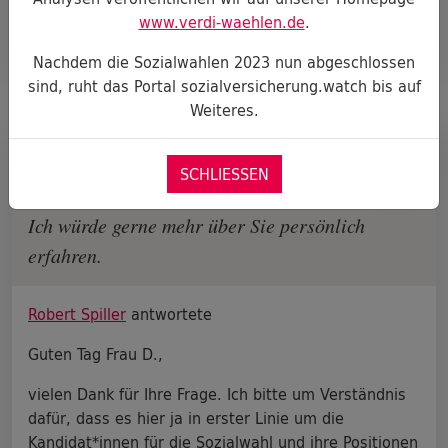
www.verdi-waehlen.de
.
DETAILS ANZEIGEN
Nachdem die Sozialwahlen 2023 nun abgeschlossen
sind, ruht das Portal sozialversicherung.watch bis auf
Weiteres.
Frage an
Robert Spiller
SCHLIESSEN
Von Maxi D.
Ich würde gerne mehr über Sie persönlich
erfahren.
Robert Spiller
antwortete
Guten Tag Frau D.,
vielen Dank für Ihre Frage. Ich bitte um Verständnis
dafür, dass es hier ja in erster Linie um die
Kandidat*innen für die Sozialwahl und ihre Positionen