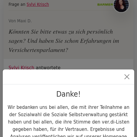
Frage an
Sylvi Krisch
Von Maxi D.
Könnten Sie bitte etwas zu sich persönlich
sagen? Und haben Sie schon Erfahrungen im
Versichertenparlament?
Sylvi Krisch
antwortete
Liebe Maxi D.,
Danke!
ich war bis 2022 bereits mehrere Jahre als stellv.
Mitglied im Verwaltungsrat der BARMER, seit 2022
als ordentliches Mitglied.
Wir bedanken uns bei allen, die mit ihrer Teilnahme an
der Sozialwahl die Soziale Selbstverwaltung gestärkt
Ich bin 43 Jahre alt. Ich komme gebürtig aus der
haben und bei allen, die ihre Stimme den ver.di-Listen
Lausitz und ...
gegeben haben, für ihr Vertrauen. Ergebnisse und
Analysen veröffentlichen wir auf unserer Homepage