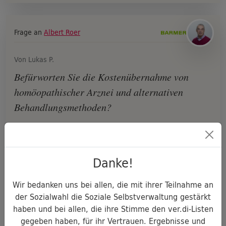
Frage an
Albert Roer
Von Lukas P.
Befürworten Sie die Kostenübernahme von
homöopathischer Arznei und alternativen
Behandlungsmethoden?
Albert Roer
antwortete
Hallo lieber Lukas P.,
Danke!
Ja!! Ich glaube, dass die persönliche Ausrichtung
Wir bedanken uns bei allen, die mit ihrer Teilnahme an
und Orientierung von Versicherten wichtig ist.
der Sozialwahl die Soziale Selbstverwaltung gestärkt
haben und bei allen, die ihre Stimme den ver.di-Listen
Die Kostenübernahme im Rahmen von
gegeben haben, für ihr Vertrauen. Ergebnisse und
Satzungsleistungen ist aus meiner Sicht richtig ...