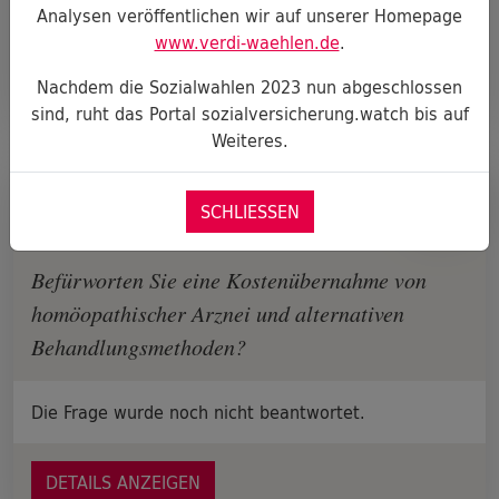
Analysen veröffentlichen wir auf unserer Homepage
www.verdi-waehlen.de
.
DETAILS ANZEIGEN
Nachdem die Sozialwahlen 2023 nun abgeschlossen
sind, ruht das Portal sozialversicherung.watch bis auf
Weiteres.
Frage an
Charlotte Johnson
SCHLIESSEN
Von Lukas P.
Befürworten Sie eine Kostenübernahme von
homöopathischer Arznei und alternativen
Behandlungsmethoden?
Die Frage wurde noch nicht beantwortet.
DETAILS ANZEIGEN